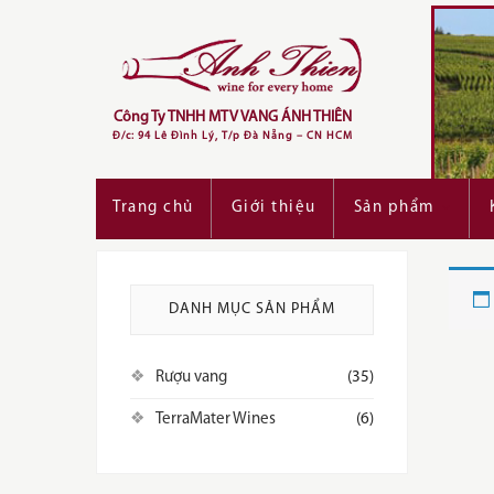
Skip
to
content
Công Ty TNHH MTV VANG ÁNH THIÊN
Đ/c: 94 Lê Đình Lý, T/p Đà Nẵng – CN HCM
Trang chủ
Giới thiệu
Sản phẩm
DANH MỤC SẢN PHẨM
Rượu vang
(35)
TerraMater Wines
(6)