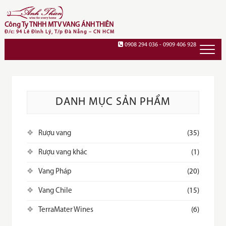
Skip
to
Công Ty TNHH MTV VANG ÁNH THIÊN
content
Đ/c: 94 Lê Đình Lý, T/p Đà Nẵng – CN HCM
0908 294 036 - 0909 406 928
DANH MỤC SẢN PHẨM
Rượu vang
(35)
Rượu vang khác
(1)
Vang Pháp
(20)
Vang Chile
(15)
TerraMater Wines
(6)