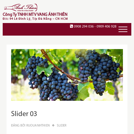
Skip
to
Công Ty TNHH MTV VANG ÁNH THIÊN
content
Đ/c: 94 Lê Đình Lý, T/p Đà Nẵng – CN HCM
0908 294 036 - 0909 406 928
01/0
Slider 03
ĐĂNG BỞI
RUOUANHTHIEN
SLIDER