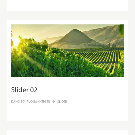
09/0
Slider 02
ĐĂNG BỞI
RUOUANHTHIEN
SLIDER