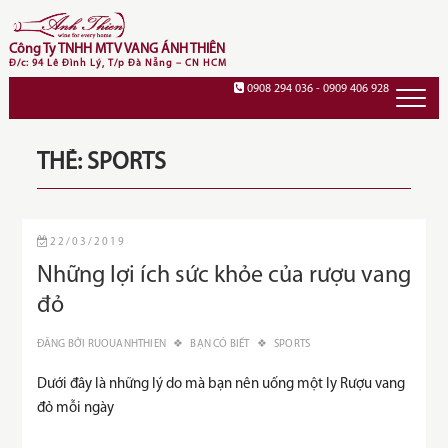
Skip
to
Công Ty TNHH MTV VANG ÁNH THIÊN
content
Đ/c: 94 Lê Đình Lý, T/p Đà Nẵng – CN HCM
0908 294 036 - 0909 406 928
THẺ:
SPORTS
22/03/2019
Những lợi ích sức khỏe của rượu vang
đỏ
ĐĂNG BỞI
RUOUANHTHIEN
BẠN CÓ BIẾT
SPORTS
Dưới đây là những lý do mà bạn nên uống một ly Rượu vang
đỏ mỗi ngày